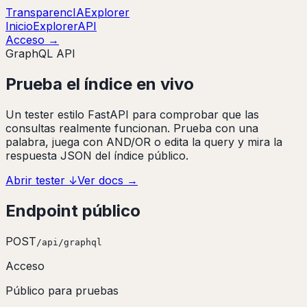
Transparenc
IA
Explorer
Inicio
Explorer
API
Acceso
→
GraphQL API
Prueba el índice
en vivo
Un tester estilo FastAPI para comprobar que las
consultas realmente funcionan. Prueba con una
palabra, juega con AND/OR o edita la query y mira la
respuesta JSON del índice público.
Abrir tester
↓
Ver docs
→
Endpoint público
POST
/api/graphql
Acceso
Público para pruebas