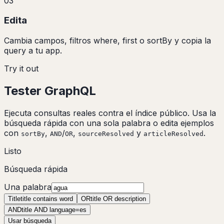
03
Edita
Cambia campos, filtros where, first o sortBy y copia la
query a tu app.
Try it out
Tester GraphQL
Ejecuta consultas reales contra el índice público. Usa la
búsqueda rápida con una sola palabra o edita ejemplos
con
,
/
,
y
.
sortBy
AND
OR
sourceResolved
articleResolved
Listo
Búsqueda rápida
Una palabra
Title
title contains word
OR
title OR description
AND
title AND language=es
Usar búsqueda